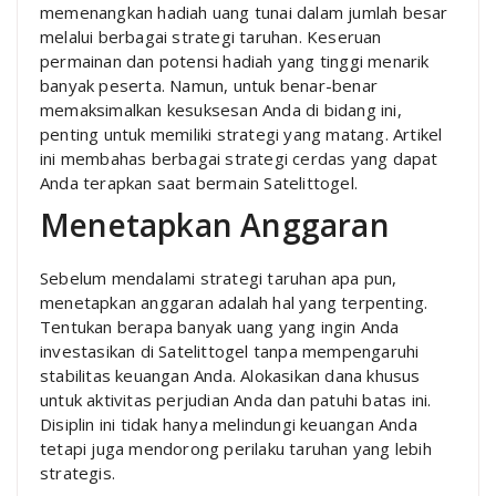
memenangkan hadiah uang tunai dalam jumlah besar
melalui berbagai strategi taruhan. Keseruan
permainan dan potensi hadiah yang tinggi menarik
banyak peserta. Namun, untuk benar-benar
memaksimalkan kesuksesan Anda di bidang ini,
penting untuk memiliki strategi yang matang. Artikel
ini membahas berbagai strategi cerdas yang dapat
Anda terapkan saat bermain Satelittogel.
Menetapkan Anggaran
Sebelum mendalami strategi taruhan apa pun,
menetapkan anggaran adalah hal yang terpenting.
Tentukan berapa banyak uang yang ingin Anda
investasikan di Satelittogel tanpa mempengaruhi
stabilitas keuangan Anda. Alokasikan dana khusus
untuk aktivitas perjudian Anda dan patuhi batas ini.
Disiplin ini tidak hanya melindungi keuangan Anda
tetapi juga mendorong perilaku taruhan yang lebih
strategis.