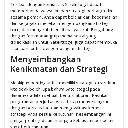
Terlibat dengan komunitas Satelittogel dapat
memberi Anda wawasan dan strategi berharga dari
sesama pemain. Anda dapat belajar dari keberhasilan
dan kegagalan mereka, mengembangkan strategi
baru, dan mengikuti tren di masyarakat. Bergabung
dengan forum atau grup media sosial yang
didedikasikan untuk Satelittogel juga dapat membuka
jalan baru untuk pengembangan strategi.
Menyeimbangkan
Kenikmatan dan Strategi
Meskipun penting untuk memiliki strategi terstruktur,
kita tidak boleh lupa bahwa Satelittogel pada
dasarnya adalah sebuah bentuk hiburan. Pastikan
pengalaman perjudian Anda tetap menyenangkan
dengan beristirahat dan mengevaluasi kembali
strategi Anda sesuai kebutuhan. Keseimbangan ini
sangat penting dalam menjaga kebiasaan perjudian
yang berkelanjutan.