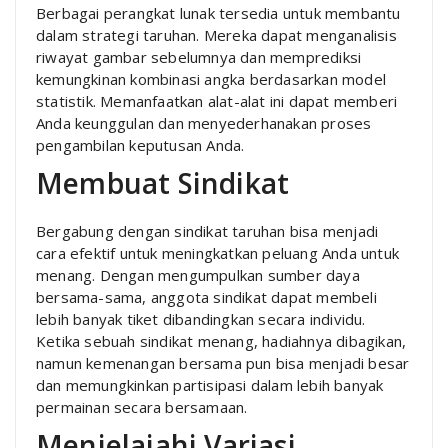
Berbagai perangkat lunak tersedia untuk membantu
dalam strategi taruhan. Mereka dapat menganalisis
riwayat gambar sebelumnya dan memprediksi
kemungkinan kombinasi angka berdasarkan model
statistik. Memanfaatkan alat-alat ini dapat memberi
Anda keunggulan dan menyederhanakan proses
pengambilan keputusan Anda.
Membuat Sindikat
Bergabung dengan sindikat taruhan bisa menjadi
cara efektif untuk meningkatkan peluang Anda untuk
menang. Dengan mengumpulkan sumber daya
bersama-sama, anggota sindikat dapat membeli
lebih banyak tiket dibandingkan secara individu.
Ketika sebuah sindikat menang, hadiahnya dibagikan,
namun kemenangan bersama pun bisa menjadi besar
dan memungkinkan partisipasi dalam lebih banyak
permainan secara bersamaan.
Menjelajahi Variasi