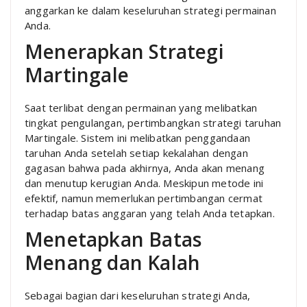
anggarkan ke dalam keseluruhan strategi permainan
Anda.
Menerapkan Strategi
Martingale
Saat terlibat dengan permainan yang melibatkan
tingkat pengulangan, pertimbangkan strategi taruhan
Martingale. Sistem ini melibatkan penggandaan
taruhan Anda setelah setiap kekalahan dengan
gagasan bahwa pada akhirnya, Anda akan menang
dan menutup kerugian Anda. Meskipun metode ini
efektif, namun memerlukan pertimbangan cermat
terhadap batas anggaran yang telah Anda tetapkan.
Menetapkan Batas
Menang dan Kalah
Sebagai bagian dari keseluruhan strategi Anda,