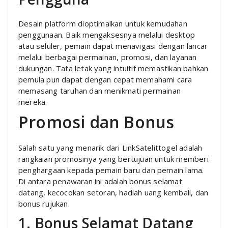
Desain platform dioptimalkan untuk kemudahan
penggunaan. Baik mengaksesnya melalui desktop
atau seluler, pemain dapat menavigasi dengan lancar
melalui berbagai permainan, promosi, dan layanan
dukungan. Tata letak yang intuitif memastikan bahkan
pemula pun dapat dengan cepat memahami cara
memasang taruhan dan menikmati permainan
mereka.
Promosi dan Bonus
Salah satu yang menarik dari LinkSatelittogel adalah
rangkaian promosinya yang bertujuan untuk memberi
penghargaan kepada pemain baru dan pemain lama.
Di antara penawaran ini adalah bonus selamat
datang, kecocokan setoran, hadiah uang kembali, dan
bonus rujukan.
1. Bonus Selamat Datang