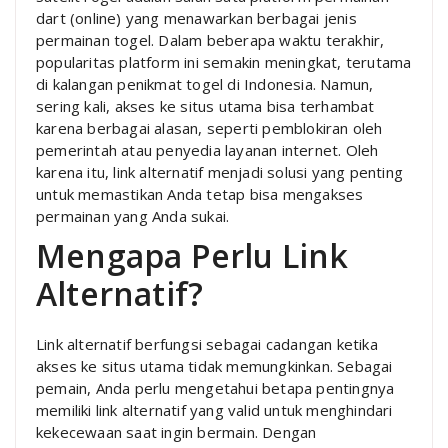
dart (online) yang menawarkan berbagai jenis
permainan togel. Dalam beberapa waktu terakhir,
popularitas platform ini semakin meningkat, terutama
di kalangan penikmat togel di Indonesia. Namun,
sering kali, akses ke situs utama bisa terhambat
karena berbagai alasan, seperti pemblokiran oleh
pemerintah atau penyedia layanan internet. Oleh
karena itu, link alternatif menjadi solusi yang penting
untuk memastikan Anda tetap bisa mengakses
permainan yang Anda sukai.
Mengapa Perlu Link
Alternatif?
Link alternatif berfungsi sebagai cadangan ketika
akses ke situs utama tidak memungkinkan. Sebagai
pemain, Anda perlu mengetahui betapa pentingnya
memiliki link alternatif yang valid untuk menghindari
kekecewaan saat ingin bermain. Dengan