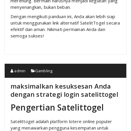
merenung. Bermain harusnya menjadi kegiatan yang
menyenangkan, bukan beban.
Dengan mengikuti panduan ini, Anda akan lebih siap
untuk menggunakan link alternatif SatelitTogel secara
efektif dan aman. Nikmati permainan Anda dan
semoga sukses!
admin
Gambling
maksimalkan kesuksesan Anda
dengan strategi login satelittogel
Pengertian Satelittogel
Satelittogel adalah platform lotere online populer
yang menawarkan pengguna kesempatan untuk