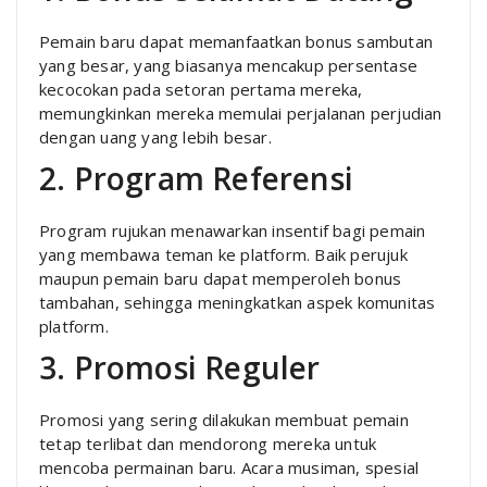
Pemain baru dapat memanfaatkan bonus sambutan
yang besar, yang biasanya mencakup persentase
kecocokan pada setoran pertama mereka,
memungkinkan mereka memulai perjalanan perjudian
dengan uang yang lebih besar.
2. Program Referensi
Program rujukan menawarkan insentif bagi pemain
yang membawa teman ke platform. Baik perujuk
maupun pemain baru dapat memperoleh bonus
tambahan, sehingga meningkatkan aspek komunitas
platform.
3. Promosi Reguler
Promosi yang sering dilakukan membuat pemain
tetap terlibat dan mendorong mereka untuk
mencoba permainan baru. Acara musiman, spesial