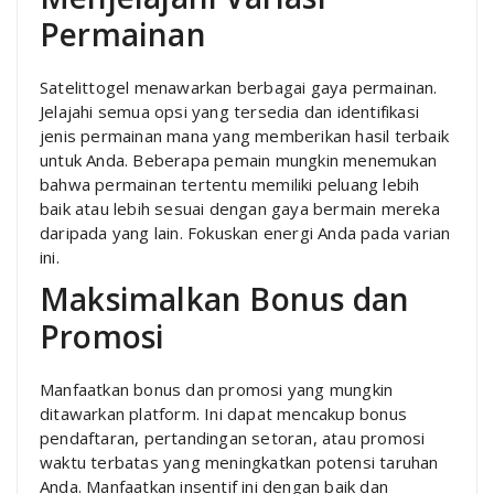
Permainan
Satelittogel menawarkan berbagai gaya permainan.
Jelajahi semua opsi yang tersedia dan identifikasi
jenis permainan mana yang memberikan hasil terbaik
untuk Anda. Beberapa pemain mungkin menemukan
bahwa permainan tertentu memiliki peluang lebih
baik atau lebih sesuai dengan gaya bermain mereka
daripada yang lain. Fokuskan energi Anda pada varian
ini.
Maksimalkan Bonus dan
Promosi
Manfaatkan bonus dan promosi yang mungkin
ditawarkan platform. Ini dapat mencakup bonus
pendaftaran, pertandingan setoran, atau promosi
waktu terbatas yang meningkatkan potensi taruhan
Anda. Manfaatkan insentif ini dengan baik dan