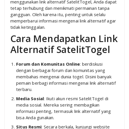
menggunakan link alternatif SatelitTogel, Anda dapat
tetap terhubung dan menikmati permainan tanpa
gangguan. Oleh karena itu, penting untuk selalu
memperbarui informasi mengenai link alternatif agar
tidak ketinggalan.
Cara Mendapatkan Link
Alternatif SatelitTogel
Forum dan Komunitas Online
: berdiskusi
dengan berbagai forum dan komunitas yang
membahas mengenai dunia togel. Disini banyak
pemain berbagi informasi mengenai link alternatif
terbaru.
Media Sosial
: Ikuti akun resmi SatelitTogel di
media sosial. Mereka sering membagikan
informasi penting, termasuk link alternatif yang
bisa Anda gunakan.
Situs Resmi
: Secara berkala, kunjungi website