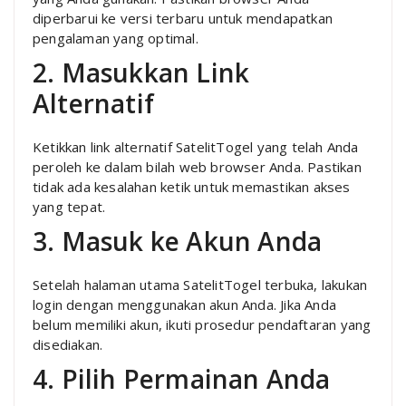
diperbarui ke versi terbaru untuk mendapatkan
pengalaman yang optimal.
2. Masukkan Link
Alternatif
Ketikkan link alternatif SatelitTogel yang telah Anda
peroleh ke dalam bilah web browser Anda. Pastikan
tidak ada kesalahan ketik untuk memastikan akses
yang tepat.
3. Masuk ke Akun Anda
Setelah halaman utama SatelitTogel terbuka, lakukan
login dengan menggunakan akun Anda. Jika Anda
belum memiliki akun, ikuti prosedur pendaftaran yang
disediakan.
4. Pilih Permainan Anda