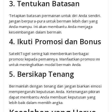
3. Tentukan Batasan
Tetapkan batasan permainan untuk diri Anda sendiri.
Jangan berpura-pura untuk bermain lebih dari yang
Anda mampu. Ini akan membantu Anda menjaga
keseimbangan dalam bermain.
4. Ikuti Promosi dan Bonus
SatelitTogel sering kali memberikan berbagai
promosi kepada pemainnya. Manfaatkan promosi ini
untuk meningkatkan modal bermain Anda.
5. Bersikap Tenang
Bermainlah dengan tenang dan jangan biarkan emosi
mempengaruhi keputusan Anda. Ketenangan pikiran
dapat membantu Anda membuat keputusan yang
lebih baik dalam memilih angka.