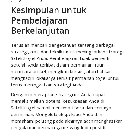
Kesimpulan untuk
Pembelajaran
Berkelanjutan
Teruslah mencari pengetahuan tentang berbagai
strategi, alat, dan teknik untuk meningkatkan strategi
Satelittogel Anda. Pembelajaran tidak berhenti
setelah Anda terlibat dalam permainan; rutin
membaca artikel, mengikuti kursus, atau bahkan
menghadiri lokakarya terkait permainan togel untuk
terus meningkatkan strategi Anda.
Dengan menerapkan strategi ini, Anda dapat
memaksimalkan potensi kesuksesan Anda di
Satelittogel sambil menikmati seru dan serunya
permainan. Mengelola ekspektasi Anda dan
memahami peluang pada akhirnya akan menghasilkan
pengalaman bermain game yang lebih positif.