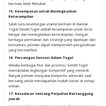
bermain lebih fleksibel.
15. Kesempatan untuk Meningkatkan
Keterampilan
Salah satu keuntungan utama bermain di Bandar
Togel SatelitTogel adalah kesempatan untuk terus
belajar dan meningkatkan keterampilan. Dengan
berbagai permainan dan strategi yang dipelajari dari
komunitas, pemain dapat memperoleh pengetahuan
yang bermanfaat.
16. Persaingan Sensasi dalam Togel
Melalui berbagai fitur dan promosi, SatelitTogel
menciptakan lingkungan kompetitif yang menarik.
Banyak pemain menyukai kompetisi adrenalin saat
bersaing untuk mendapatkan hadiah besar di setiap
undian.
17. Kesadaran tentang Perjudian Bertanggung
Jawab