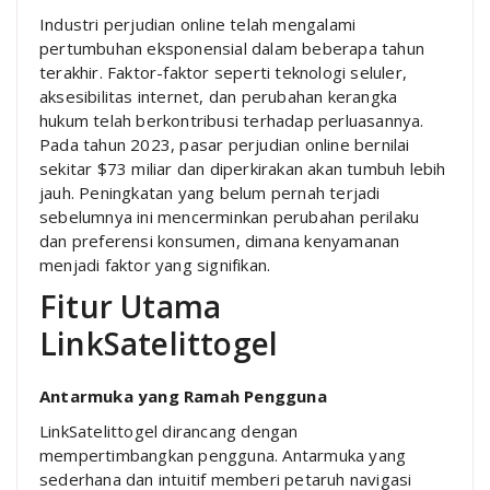
Industri perjudian online telah mengalami
pertumbuhan eksponensial dalam beberapa tahun
terakhir. Faktor-faktor seperti teknologi seluler,
aksesibilitas internet, dan perubahan kerangka
hukum telah berkontribusi terhadap perluasannya.
Pada tahun 2023, pasar perjudian online bernilai
sekitar $73 miliar dan diperkirakan akan tumbuh lebih
jauh. Peningkatan yang belum pernah terjadi
sebelumnya ini mencerminkan perubahan perilaku
dan preferensi konsumen, dimana kenyamanan
menjadi faktor yang signifikan.
Fitur Utama
LinkSatelittogel
Antarmuka yang Ramah Pengguna
LinkSatelittogel dirancang dengan
mempertimbangkan pengguna. Antarmuka yang
sederhana dan intuitif memberi petaruh navigasi