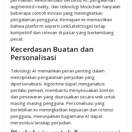
permainan. Rekomendasi berbasis AI, pengalaman
augmented reality, dan teknologi blockchain hanyalah
beberapa contoh inovasi yang meningkatkan
pengalaman pengguna. Kemajuan ini memastikan
bahwa platform seperti LinkSatelittogel tetap
kompetitif dan relevan di pasar yang berkembang
pesat.
Kecerdasan Buatan dan
Personalisasi
Teknologi AI memainkan peran penting dalam
menciptakan pengalaman perjudian yang
dipersonalisasi. Algoritma dapat menganalisis
perilaku pemain, membantu menyesuaikan konten
dan penawaran yang disesuaikan secara unik untuk
masing-masing pengguna. Personalisasi yang
berlebihan ini meningkatkan kepuasan dan retensi
pengguna, menunjukkan bagaimana AI dapat
merevolusi lanskap perjudian.