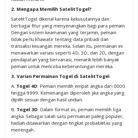
2. Mengapa Memilih SatelitTogel?
SatelitTogel dikenal karena kekusutannya dan
berbagai fitur yang menyenangkan bagi para pemain.
Dengan sistem keamanan yang terjamin, pemain
tidak perlu khawatir tentang data pribadi dan
transaksi keuangan mereka. Selain itu, permainan ini
menawarkan variasi seperti 4D, 3D, dan 2D, dengan
pendapatan yang bervariasi, menarik lebih banyak
pemain untuk mencoba keberuntungan mereka.
3. Varian Permainan Togel di SatelitTogel
A.
Togel 4D
: Pemain memilih empat angka dari 0000
hingga 9999. Kemenangan diperoleh jika angka yang
dipilih sesuai dengan hasil undian.
B.
Togel 3D
: Dalam format ini, pemain memilih tiga
angka. Sebagai salah satu permainan paling populer,
hadiah ditawarkan dengan tingkat probabilitas yang
menengah.