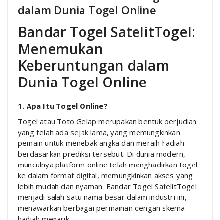
dalam Dunia Togel Online
Bandar Togel SatelitTogel:
Menemukan
Keberuntungan dalam
Dunia Togel Online
1. Apa Itu Togel Online?
Togel atau Toto Gelap merupakan bentuk perjudian
yang telah ada sejak lama, yang memungkinkan
pemain untuk menebak angka dan meraih hadiah
berdasarkan prediksi tersebut. Di dunia modern,
munculnya platform online telah menghadirkan togel
ke dalam format digital, memungkinkan akses yang
lebih mudah dan nyaman. Bandar Togel SatelitTogel
menjadi salah satu nama besar dalam industri ini,
menawarkan berbagai permainan dengan skema
hadiah menarik.