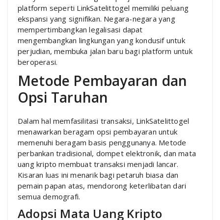
platform seperti LinkSatelittogel memiliki peluang
ekspansi yang signifikan. Negara-negara yang
mempertimbangkan legalisasi dapat
mengembangkan lingkungan yang kondusif untuk
perjudian, membuka jalan baru bagi platform untuk
beroperasi.
Metode Pembayaran dan
Opsi Taruhan
Dalam hal memfasilitasi transaksi, LinkSatelittogel
menawarkan beragam opsi pembayaran untuk
memenuhi beragam basis penggunanya. Metode
perbankan tradisional, dompet elektronik, dan mata
uang kripto membuat transaksi menjadi lancar.
Kisaran luas ini menarik bagi petaruh biasa dan
pemain papan atas, mendorong keterlibatan dari
semua demografi.
Adopsi Mata Uang Kripto