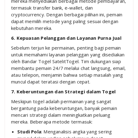
mereka menyediakan berbagai metode pembayaran,
termasuk transfer bank, e-wallet, dan
cryptocurrency. Dengan berbagai pilihan ini, pemain
dapat memilih metode yang paling sesuai dengan
kebutuhan mereka.
6. Kepuasan Pelanggan dan Layanan Purna Jual
Sebelum terjun ke permainan, penting bagi pemain
untuk memahami layanan pelanggan yang disediakan
oleh Bandar Togel SatelitTogel. Tim dukungan siap
membantu pemain 24/7 melalui chat langsung, email,
atau telepon, menjamin bahwa setiap masalah yang
muncul dapat teratasi dengan cepat.
7. Keberuntungan dan Strategi dalam Togel
Meskipun togel adalah permainan yang sangat
bergantung pada keberuntungan, banyak pemain
mencari strategi dalam meningkatkan peluang
mereka. Beberapa metode termasuk:
Studi Pola
: Menganalisis angka yang sering