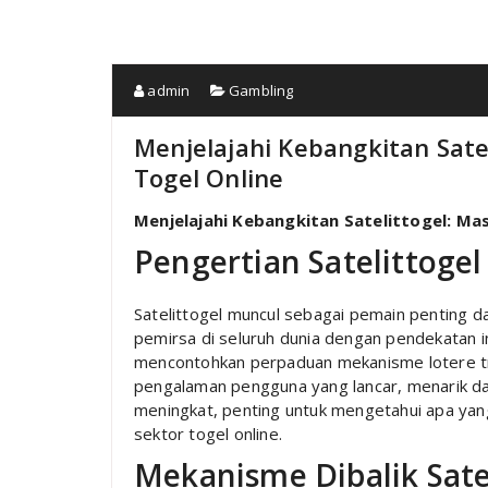
admin
Gambling
Menjelajahi Kebangkitan Sat
Togel Online
Menjelajahi Kebangkitan Satelittogel: Ma
Pengertian Satelittogel
Satelittogel muncul sebagai pemain penting da
pemirsa di seluruh dunia dengan pendekatan i
mencontohkan perpaduan mekanisme lotere tr
pengalaman pengguna yang lancar, menarik d
meningkat, penting untuk mengetahui apa yan
sektor togel online.
Mekanisme Dibalik Sate