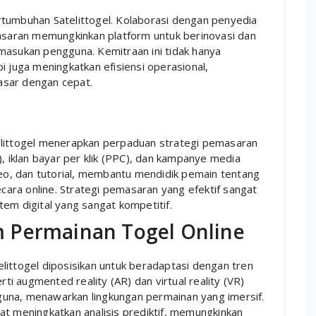
rtumbuhan Satelittogel. Kolaborasi dengan penyedia
aran memungkinkan platform untuk berinovasi dan
masukan pengguna. Kemitraan ini tidak hanya
juga meningkatkan efisiensi operasional,
asar dengan cepat.
elittogel menerapkan perpaduan strategi pemasaran
), iklan bayar per klik (PPC), dan kampanye media
deo, dan tutorial, membantu mendidik pemain tentang
ara online. Strategi pemasaran yang efektif sangat
em digital yang sangat kompetitif.
 Permainan Togel Online
littogel diposisikan untuk beradaptasi dengan tren
rti augmented reality (AR) dan virtual reality (VR)
una, menawarkan lingkungan permainan yang imersif.
at meningkatkan analisis prediktif, memungkinkan