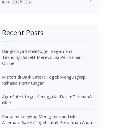
June 2025
(28)
Recent Posts
Bangkitnya Satelittogel: Bagaimana
Teknologi Satelit Merevolusi Permainan
Online
Misteri di Balik Satelit Togel: Mengungkap
Rahasia Peruntungan
AgenSatelittogel:KeunggulanDalamTaruhanO
nline
Panduan Lengkap Menggunakan Link
Alternatif SatelitTogel untuk Permainan Anda