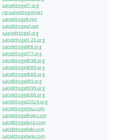
satelittogel7.org
rtpsatelittogel.net
satelittogell.net
satelittogeel.net
saatelittogel.org
satelittogel123.org
satelittogel88.org
satelittogel77.org
satelittogel898.org
satelittogel889.org
satelittogel888.org
satelittogel99.org
satelittogel999.org
satelittogel666.org
satelittogel2024.org
satelittogeljitu.com
satelittogelhoki.com
satelittogelpro.com
satelittogelidn.com
satelittogelwin.com