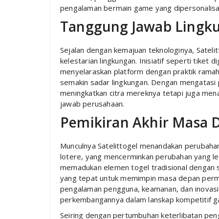
pengalaman bermain game yang dipersonalisa
Tanggung Jawab Lingk
Sejalan dengan kemajuan teknologinya, Satel
kelestarian lingkungan. Inisiatif seperti tiket
menyelaraskan platform dengan praktik ramah
semakin sadar lingkungan. Dengan mengatasi pe
meningkatkan citra mereknya tetapi juga me
jawab perusahaan.
Pemikiran Akhir Masa D
Munculnya Satelittogel menandakan perubahan
lotere, yang mencerminkan perubahan yang leb
memadukan elemen togel tradisional dengan sol
yang tepat untuk memimpin masa depan perma
pengalaman pengguna, keamanan, dan inovasi,
perkembangannya dalam lanskap kompetitif g
Seiring dengan pertumbuhan keterlibatan peng