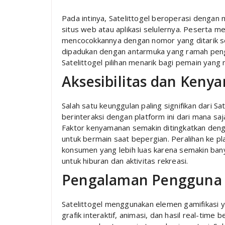
Pada intinya, Satelittogel beroperasi dengan
situs web atau aplikasi selulernya. Peserta 
mencocokkannya dengan nomor yang ditarik s
dipadukan dengan antarmuka yang ramah pen
Satelittogel pilihan menarik bagi pemain yan
Aksesibilitas dan Ken
Salah satu keunggulan paling signifikan dari Sa
berinteraksi dengan platform ini dari mana saja
Faktor kenyamanan semakin ditingkatkan deng
untuk bermain saat bepergian. Peralihan ke pl
konsumen yang lebih luas karena semakin ban
untuk hiburan dan aktivitas rekreasi.
Pengalaman Pengguna 
Satelittogel menggunakan elemen gamifikasi y
grafik interaktif, animasi, dan hasil real-ti