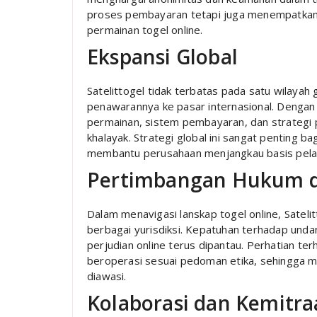
proses pembayaran tetapi juga menempatkan S
permainan togel online.
Ekspansi Global
Satelittogel tidak terbatas pada satu wilaya
penawarannya ke pasar internasional. Denga
permainan, sistem pembayaran, dan strateg
khalayak. Strategi global ini sangat penting 
membantu perusahaan menjangkau basis pela
Pertimbangan Hukum d
Dalam menavigasi lanskap togel online, Satel
berbagai yurisdiksi. Kepatuhan terhadap un
perjudian online terus dipantau. Perhatian te
beroperasi sesuai pedoman etika, sehingga me
diawasi.
Kolaborasi dan Kemitr