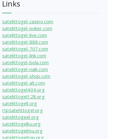
Links
satelittogel-casino.com
satelittogel-poker.com
satelittogel-live.com
satelittogel-888.com
satelittogel-707.com
satelittogel-link.com
satelittogel-bola.com
satelittogel-naik.com
satelittogel-shop.com
satelittogel-alt.com
satelittogel404.org
satelittogel128.org
satelittogell.org
rtpsatelittogel.org
satelittogeel.org
satelittogelku.org
satelittogelmu.org
satelittogeltop.org