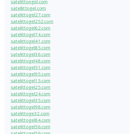
satelittoogel.com
satellittogel.com
satelittogel27.com
satelittogel252.com
satelittogel62.com
satelittogel74.com
satelittogel41.com
satelittogel85.com
satelittogel36.com
satelittogel48.com
satelittogel51.com
satelittogel95.com
satelittogel15.com
satelittogel25.com
satelittogel24.com
satelittogel35.com
satelittogel98.com
satelittoge32.com
satelittogel84.com
satelittogel56.com
satelittogel59.com