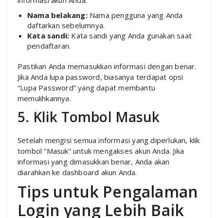
informasi akun Anda:
Nama belakang:
Nama pengguna yang Anda
daftarkan sebelumnya.
Kata sandi:
Kata sandi yang Anda gunakan saat
pendaftaran.
Pastikan Anda memasukkan informasi dengan benar.
Jika Anda lupa password, biasanya terdapat opsi
“Lupa Password” yang dapat membantu
memulihkannya.
5. Klik Tombol Masuk
Setelah mengisi semua informasi yang diperlukan, klik
tombol “Masuk” untuk mengakses akun Anda. Jika
informasi yang dimasukkan benar, Anda akan
diarahkan ke dashboard akun Anda.
Tips untuk Pengalaman
Login yang Lebih Baik