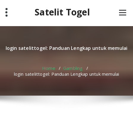
Skip
Satelit Togel
to
content
login satelittogel: Panduan Lengkap untuk memulai
Home
/
Gambling
/
login satelittogel: Panduan Lengkap untuk memulai