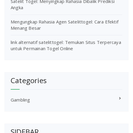
Satelit Togel: Menyingkap Rahasia Dibalik Prediksi
Angka
Mengungkap Rahasia Agen Satelittogel: Cara Efektif
Menang Besar
link alternatif satelittogel: Temukan Situs Terpercaya
untuk Permainan Togel Online
Categories
Gambling
SIDEBAR