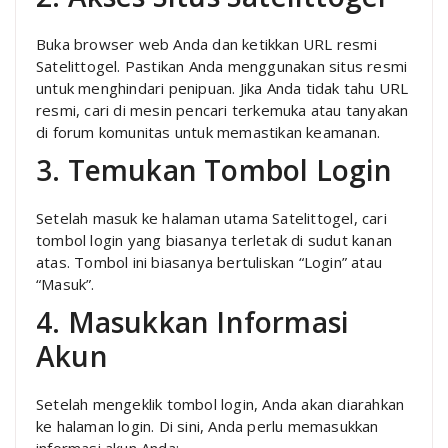
Buka browser web Anda dan ketikkan URL resmi
Satelittogel. Pastikan Anda menggunakan situs resmi
untuk menghindari penipuan. Jika Anda tidak tahu URL
resmi, cari di mesin pencari terkemuka atau tanyakan
di forum komunitas untuk memastikan keamanan.
3. Temukan Tombol Login
Setelah masuk ke halaman utama Satelittogel, cari
tombol login yang biasanya terletak di sudut kanan
atas. Tombol ini biasanya bertuliskan “Login” atau
“Masuk”.
4. Masukkan Informasi
Akun
Setelah mengeklik tombol login, Anda akan diarahkan
ke halaman login. Di sini, Anda perlu memasukkan