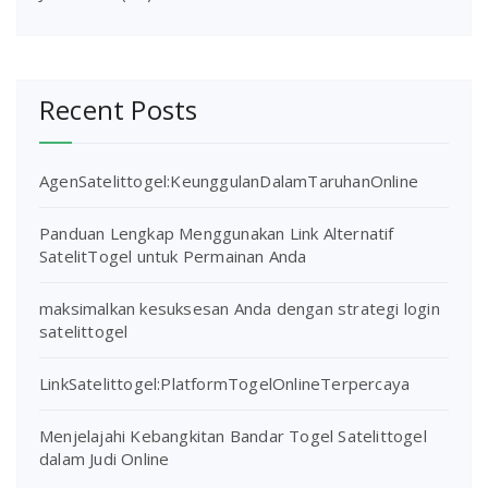
Recent Posts
AgenSatelittogel:KeunggulanDalamTaruhanOnline
Panduan Lengkap Menggunakan Link Alternatif
SatelitTogel untuk Permainan Anda
maksimalkan kesuksesan Anda dengan strategi login
satelittogel
LinkSatelittogel:PlatformTogelOnlineTerpercaya
Menjelajahi Kebangkitan Bandar Togel Satelittogel
dalam Judi Online