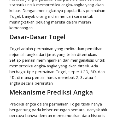
statistik untuk memprediksi angka-angka yang akan
keluar. Dengan meningkatnya popularitas permainan
Togel, banyak orang mulai mencari cara untuk
meningkatkan peluang mereka dalam meraih
kemenangan.
Dasar-Dasar Togel
Togel adalah permainan yang melibatkan pemilihan
sejumlah angka dari jarak yang telah ditentukan.
Setiap pemain meminjamkan dan menganalisis untuk
memprediksi angka-angka yang akan ditarik. Ada
berbagai tipe permainan Togel, seperti 2D, 3D, dan
4D, di mana pemain harus menebak 2, 3, atau 4
angka secara berurutan.
Mekanisme Prediksi Angka
Prediksi angka dalam permainan Togel tidak hanya
bergantung pada keberuntungan semata. Banyak ahli
percaya bahwa dengan mengumpulkan data historis