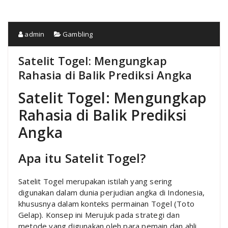
admin
Gambling
Satelit Togel: Mengungkap
Rahasia di Balik Prediksi Angka
Satelit Togel: Mengungkap
Rahasia di Balik Prediksi
Angka
Apa itu Satelit Togel?
Satelit Togel merupakan istilah yang sering
digunakan dalam dunia perjudian angka di Indonesia,
khususnya dalam konteks permainan Togel (Toto
Gelap). Konsep ini Merujuk pada strategi dan
metode yang digunakan oleh para pemain dan ahli