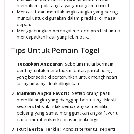
memahami pola angka yang mungkin muncul.
Mencatat dan memilah angka-angka yang sering
muncul untuk digunakan dalam prediksi di masa
depan.
Menggabungkan berbagai metode prediksi untuk
mendapatkan hasil yang lebih baik.
Tips Untuk Pemain Togel
Tetapkan Anggaran
: Sebelum mulai bermain,
penting untuk menetapkan batas jumlah uang
yang bersedia dipertaruhkan untuk menghindari
kerugian yang tidak diinginkan.
Mainkan Angka Favorit
: Setiap orang pasti
memiliki angka yang dianggap beruntung. Meski
secara statistik tidak semua angka memiliki
peluang yang sama, menggunakan angka favorit
dapat memberikan kepuasan psikologis.
Ikuti Berita Terkini
: Kondisi tertentu, seperti