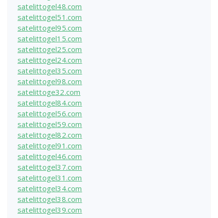
satelittogel48.com
satelittogel51.com
satelittogel95.com
satelittogel15.com
satelittogel25.com
satelittogel24.com
satelittogel35.com
satelittogel98.com
satelittoge32.com
satelittogel84.com
satelittogel56.com
satelittogel59.com
satelittogel82.com
satelittogel91.com
satelittogel46.com
satelittogel37.com
satelittogel31.com
satelittogel34.com
satelittogel38.com
satelittogel39.com