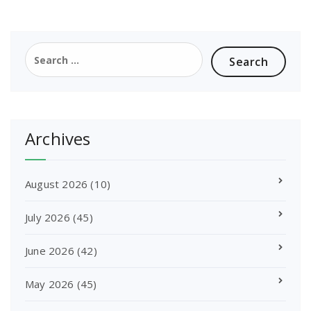
Search
for:
Archives
August 2026
(10)
July 2026
(45)
June 2026
(42)
May 2026
(45)