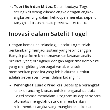
Teori Roh dan Mitos
: Dalam budaya Togel,
sering kali orang dilanda angka dengan angka-
angka penting dalam kehidupan mereka, seperti
tanggal lahir, usia, atau peristiwa tertentu.
Inovasi dalam Satelit Togel
Dengan kemajuan teknologi, Satelit Togel telah
berkembang menjadi sistem yang lebih canggih.
Banyak platform kini menawarkan layanan analisis
prediksi yang dilengkapi dengan algoritma kompleks
yang menghitung berbagai variabel untuk
memberikan prediksi yang lebih akurat. Berikut
adalah beberapa inovasi dalam bidang ini:
Perangkat Lunak Prediksi
: Beberapa perangkat
lunak dirancang khusus untuk menganalisis data
Togel secara mendalam. Program ini dapat secara
otomatis mengolah data dan memberikan
rekomendasi angka yang mungkin akan keluar.