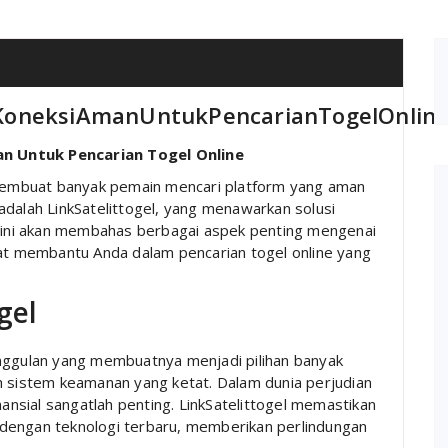
KoneksiAmanUntukPencarianTogelOnlin
n Untuk Pencarian Togel Online
, membuat banyak pemain mencari platform yang aman
adalah LinkSatelittogel, yang menawarkan solusi
l ini akan membahas berbagai aspek penting mengenai
pat membantu Anda dalam pencarian togel online yang
gel
unggulan yang membuatnya menjadi pilihan banyak
h sistem keamanan yang ketat. Dalam dunia perjudian
nansial sangatlah penting. LinkSatelittogel memastikan
dengan teknologi terbaru, memberikan perlindungan