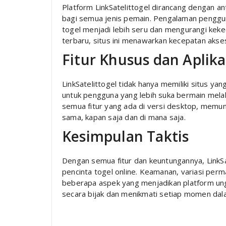
Platform LinkSatelittogel dirancang dengan a
bagi semua jenis pemain. Pengalaman pengg
togel menjadi lebih seru dan mengurangi keke
terbaru, situs ini menawarkan kecepatan akse
Fitur Khusus dan Aplika
LinkSatelittogel tidak hanya memiliki situs ya
untuk pengguna yang lebih suka bermain melalu
semua fitur yang ada di versi desktop, mem
sama, kapan saja dan di mana saja.
Kesimpulan Taktis
Dengan semua fitur dan keuntungannya, LinkSat
pencinta togel online. Keamanan, variasi per
beberapa aspek yang menjadikan platform ungg
secara bijak dan menikmati setiap momen dal