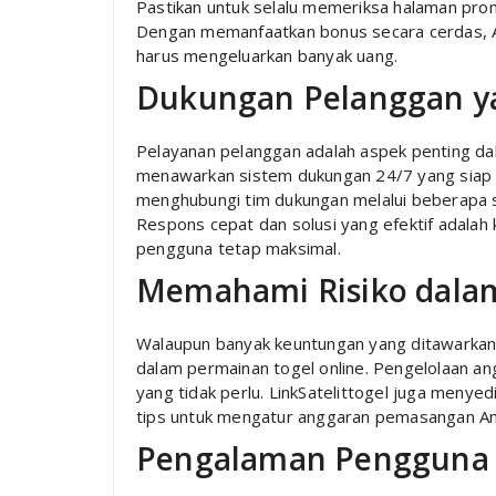
Pastikan untuk selalu memeriksa halaman prom
Dengan memanfaatkan bonus secara cerdas, 
harus mengeluarkan banyak uang.
Dukungan Pelanggan ya
Pelayanan pelanggan adalah aspek penting dala
menawarkan sistem dukungan 24/7 yang siap
menghubungi tim dukungan melalui beberapa sa
Respons cepat dan solusi yang efektif adal
pengguna tetap maksimal.
Memahami Risiko dalam
Walaupun banyak keuntungan yang ditawarkan,
dalam permainan togel online. Pengelolaan an
yang tidak perlu. LinkSatelittogel juga meny
tips untuk mengatur anggaran pemasangan An
Pengalaman Pengguna 