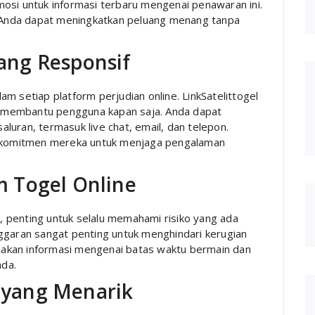
osi untuk informasi terbaru mengenai penawaran ini.
Anda dapat meningkatkan peluang menang tanpa
ng Responsif
m setiap platform perjudian online. LinkSatelittogel
 membantu pengguna kapan saja. Anda dapat
luran, termasuk live chat, email, dan telepon.
ah komitmen mereka untuk menjaga pengalaman
 Togel Online
 penting untuk selalu memahami risiko yang ada
ggaran sangat penting untuk menghindari kerugian
ediakan informasi mengenai batas waktu bermain dan
da.
yang Menarik