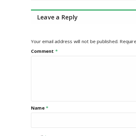
Leave a Reply
Your email address will not be published.
Require
Comment
*
Name
*