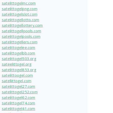
satelittogelmc.com
satelittogelpng.com
satelittogelslot.com
satelittogellotto.com
satelittogellottery.com
satelittogellpools.com
satelittogelpools.com
satelittogellers.com
satelittogelee.com
satelittogelbb.com
satelittogel503.org
sateelittogel.org
satelittogel853.org
satelittoogel.com
satellittogel.com
satelittogel27.com
satelittogel252.com
satelittogel62.com
satelittogel74.com
satelittogel41.com