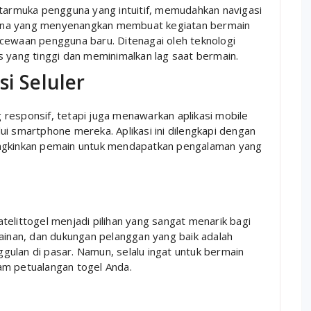
ntarmuka pengguna yang intuitif, memudahkan navigasi
una yang menyenangkan membuat kegiatan bermain
cewaan pengguna baru. Ditenagai oleh teknologi
s yang tinggi dan meminimalkan lag saat bermain.
si Seluler
ng responsif, tetapi juga menawarkan aplikasi mobile
i smartphone mereka. Aplikasi ini dilengkapi dengan
ungkinkan pemain untuk mendapatkan pengalaman yang
elittogel menjadi pilihan yang sangat menarik bagi
mainan, dan dukungan pelanggan yang baik adalah
ulan di pasar. Namun, selalu ingat untuk bermain
am petualangan togel Anda.