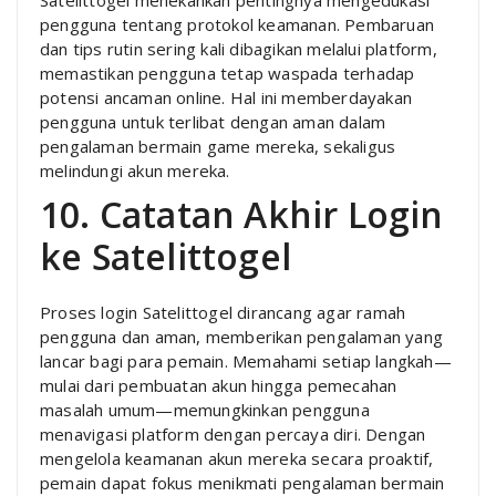
Satelittogel menekankan pentingnya mengedukasi
pengguna tentang protokol keamanan. Pembaruan
dan tips rutin sering kali dibagikan melalui platform,
memastikan pengguna tetap waspada terhadap
potensi ancaman online. Hal ini memberdayakan
pengguna untuk terlibat dengan aman dalam
pengalaman bermain game mereka, sekaligus
melindungi akun mereka.
10. Catatan Akhir Login
ke Satelittogel
Proses login Satelittogel dirancang agar ramah
pengguna dan aman, memberikan pengalaman yang
lancar bagi para pemain. Memahami setiap langkah—
mulai dari pembuatan akun hingga pemecahan
masalah umum—memungkinkan pengguna
menavigasi platform dengan percaya diri. Dengan
mengelola keamanan akun mereka secara proaktif,
pemain dapat fokus menikmati pengalaman bermain