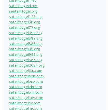
satelittogell.net
satelittogeel.net
saatelittogel.org
satelittogel123.org
satelittogel88.org
satelittogel77.org
satelittogel898.org
satelittogel889.org
satelittogel888.org
satelittogel99.org
satelittogel999.org
satelittogel666.org
satelittogel2024.org
satelittogeljitu.com
satelittogelhoki.com
satelittogelpro.com
satelittogelidn.com
satelittogelwin.com
satelittogelsdy.com
satelittogelhk.com
satelittogelmc.com