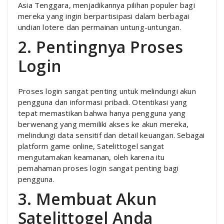
Asia Tenggara, menjadikannya pilihan populer bagi
mereka yang ingin berpartisipasi dalam berbagai
undian lotere dan permainan untung-untungan.
2. Pentingnya Proses
Login
Proses login sangat penting untuk melindungi akun
pengguna dan informasi pribadi. Otentikasi yang
tepat memastikan bahwa hanya pengguna yang
berwenang yang memiliki akses ke akun mereka,
melindungi data sensitif dan detail keuangan. Sebagai
platform game online, Satelittogel sangat
mengutamakan keamanan, oleh karena itu
pemahaman proses login sangat penting bagi
pengguna.
3. Membuat Akun
Satelittogel Anda