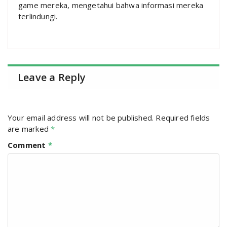
game mereka, mengetahui bahwa informasi mereka
terlindungi.
Leave a Reply
Your email address will not be published.
Required fields
are marked
*
Comment
*