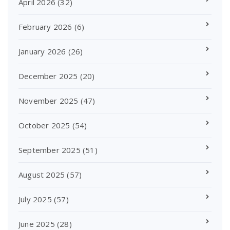
April 2026
(32)
February 2026
(6)
January 2026
(26)
December 2025
(20)
November 2025
(47)
October 2025
(54)
September 2025
(51)
August 2025
(57)
July 2025
(57)
June 2025
(28)