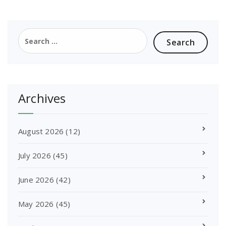
Search
for:
Archives
August 2026
(12)
July 2026
(45)
June 2026
(42)
May 2026
(45)