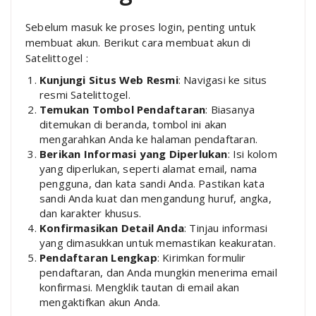
Sebelum masuk ke proses login, penting untuk
membuat akun. Berikut cara membuat akun di
Satelittogel :
Kunjungi Situs Web Resmi
: Navigasi ke situs
resmi Satelittogel.
Temukan Tombol Pendaftaran
: Biasanya
ditemukan di beranda, tombol ini akan
mengarahkan Anda ke halaman pendaftaran.
Berikan Informasi yang Diperlukan
: Isi kolom
yang diperlukan, seperti alamat email, nama
pengguna, dan kata sandi Anda. Pastikan kata
sandi Anda kuat dan mengandung huruf, angka,
dan karakter khusus.
Konfirmasikan Detail Anda
: Tinjau informasi
yang dimasukkan untuk memastikan keakuratan.
Pendaftaran Lengkap
: Kirimkan formulir
pendaftaran, dan Anda mungkin menerima email
konfirmasi. Mengklik tautan di email akan
mengaktifkan akun Anda.