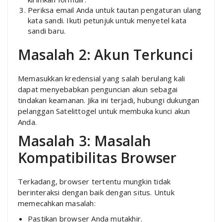
Periksa email Anda untuk tautan pengaturan ulang
kata sandi. Ikuti petunjuk untuk menyetel kata
sandi baru.
Masalah 2: Akun Terkunci
Memasukkan kredensial yang salah berulang kali
dapat menyebabkan penguncian akun sebagai
tindakan keamanan. Jika ini terjadi, hubungi dukungan
pelanggan Satelittogel untuk membuka kunci akun
Anda.
Masalah 3: Masalah
Kompatibilitas Browser
Terkadang, browser tertentu mungkin tidak
berinteraksi dengan baik dengan situs. Untuk
memecahkan masalah:
Pastikan browser Anda mutakhir.