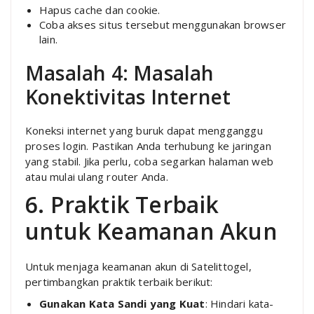
Hapus cache dan cookie.
Coba akses situs tersebut menggunakan browser
lain.
Masalah 4: Masalah
Konektivitas Internet
Koneksi internet yang buruk dapat mengganggu
proses login. Pastikan Anda terhubung ke jaringan
yang stabil. Jika perlu, coba segarkan halaman web
atau mulai ulang router Anda.
6. Praktik Terbaik
untuk Keamanan Akun
Untuk menjaga keamanan akun di Satelittogel,
pertimbangkan praktik terbaik berikut:
Gunakan Kata Sandi yang Kuat
: Hindari kata-