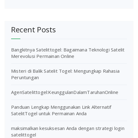
Recent Posts
Bangkitnya Satelittogel: Bagaimana Teknologi Satelit
Merevolusi Permainan Online
Misteri di Balik Satelit Togel: Mengungkap Rahasia
Peruntungan
AgenSatelittogel:KeunggulanDalamTaruhanOnline
Panduan Lengkap Menggunakan Link Alternatif
SatelitTogel untuk Permainan Anda
maksimalkan kesuksesan Anda dengan strategi login
satelittogel