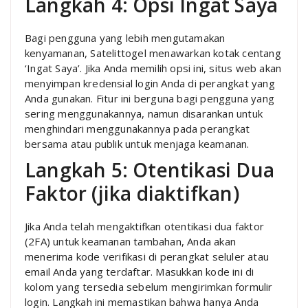
Langkah 4: Opsi Ingat Saya
Bagi pengguna yang lebih mengutamakan
kenyamanan, Satelittogel menawarkan kotak centang
‘Ingat Saya’. Jika Anda memilih opsi ini, situs web akan
menyimpan kredensial login Anda di perangkat yang
Anda gunakan. Fitur ini berguna bagi pengguna yang
sering menggunakannya, namun disarankan untuk
menghindari menggunakannya pada perangkat
bersama atau publik untuk menjaga keamanan.
Langkah 5: Otentikasi Dua
Faktor (jika diaktifkan)
Jika Anda telah mengaktifkan otentikasi dua faktor
(2FA) untuk keamanan tambahan, Anda akan
menerima kode verifikasi di perangkat seluler atau
email Anda yang terdaftar. Masukkan kode ini di
kolom yang tersedia sebelum mengirimkan formulir
login. Langkah ini memastikan bahwa hanya Anda