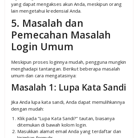
yang dapat mengakses akun Anda, meskipun orang
lain mengetahui kredensial Anda.
5. Masalah dan
Pemecahan Masalah
Login Umum
Meskipun proses loginnya mudah, pengguna mungkin
menghadapi tantangan. Berikut beberapa masalah
umum dan cara mengatasinya:
Masalah 1: Lupa Kata Sandi
Jika Anda lupa kata sandi, Anda dapat memulihkannya
dengan mudah:
Klik pada “Lupa Kata Sandi?” tautan, biasanya
ditemukan di bawah kolom login.
Masukkan alamat email Anda yang terdaftar dan
kirimkan formulir.