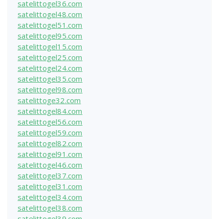
satelittogel36.com
satelittogel48.com
satelittogel51.com
satelittogel95.com
satelittogel15.com
satelittogel25.com
satelittogel24.com
satelittogel35.com
satelittogel98.com
satelittoge32.com
satelittogel84.com
satelittogel56.com
satelittogel59.com
satelittogel82.com
satelittogel91.com
satelittogel46.com
satelittogel37.com
satelittogel31.com
satelittogel34.com
satelittogel38.com
satelittogel39.com