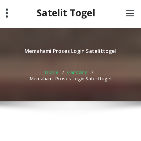
Skip
Satelit Togel
to
content
Memahami Proses Login Satelittogel
Home
/
Gambling
/
Memahami Proses Login Satelittogel